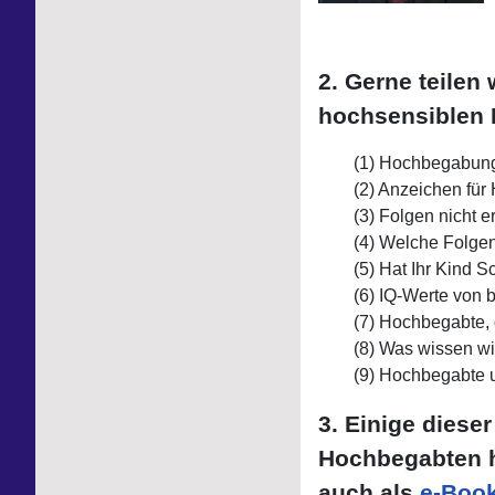
2. Gerne teilen
hochsensiblen
Hochbegabung 
Anzeichen für
Folgen nicht 
Welche Folgen 
Hat Ihr Kind S
IQ-Werte von 
Hochbegabte, d
Was wissen wi
Hochbegabte 
3. Einige dies
Hochbegabten ha
auch als
e-Boo