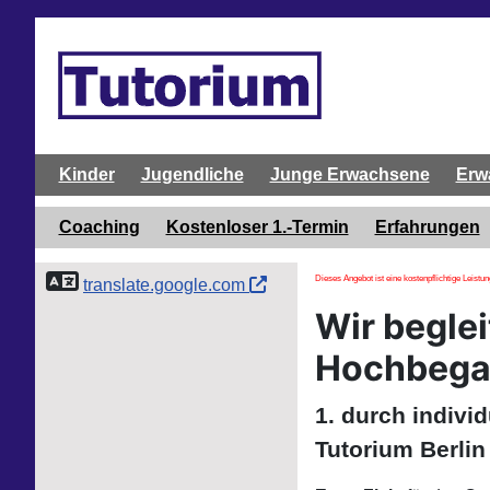
Kinder
Jugendliche
Junge Erwachsene
Erw
Coaching
Kostenloser 1.-Termin
Erfahrungen
Dieses Angebot ist eine kostenpflichtige Leistu
translate.google.com
Wir begle
Hochbega
1. durch indivi
Tutorium Berlin