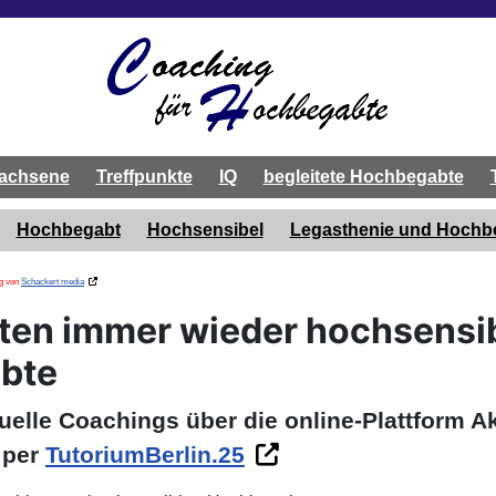
achsene
Treffpunkte
IQ
begleitete Hochbegabte
Hochbegabt
Hochsensibel
Legasthenie und Hoch
ng von
Schackert media
iten immer wieder hochsensi
bte
duelle Coachings über die online-Plattform 
 per
TutoriumBerlin.25