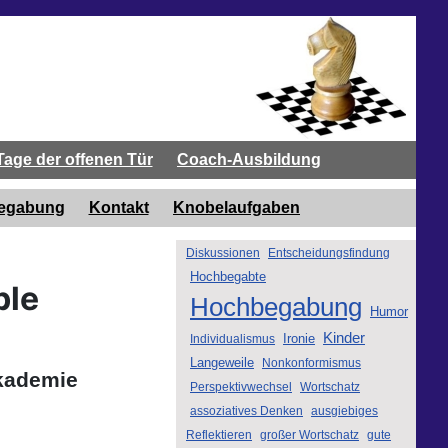
Tage der offenen Tür
Coach-Ausbildung
begabung
Kontakt
Knobelaufgaben
Diskussionen
Entscheidungsfindung
Hochbegabte
ble
Hochbegabung
Humor
Kinder
Ironie
Individualismus
Langeweile
Nonkonformismus
Akademie
Perspektivwechsel
Wortschatz
assoziatives Denken
ausgiebiges
Reflektieren
großer Wortschatz
gute