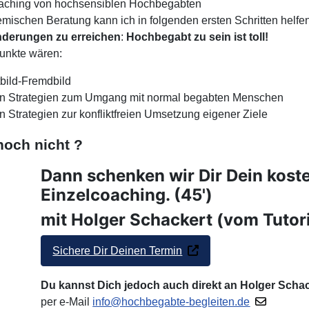
aching von hochsensiblen Hochbegabten
mischen Beratung kann ich in folgenden ersten Schritten helfen
änderungen zu erreichen
:
Hochbegabt zu sein ist toll!
unkte wären:
bild-Fremdbild
on Strategien zum Umgang mit normal begabten Menschen
n Strategien zur konfliktfreien Umsetzung eigener Ziele
noch nicht ?
Dann schenken wir Dir Dein kost
Einzelcoaching. (45')
mit Holger Schackert (vom Tuto
Sichere Dir Deinen Termin
Du kannst Dich jedoch auch direkt an Holger Scha
per e-Mail
info@hochbegabte-begleiten.de