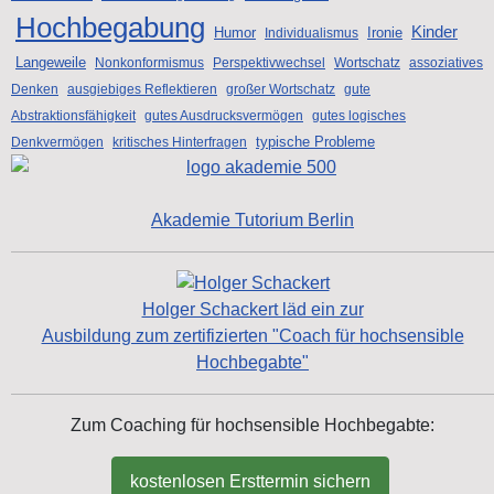
Hochbegabung
Kinder
Humor
Ironie
Individualismus
Langeweile
Nonkonformismus
Perspektivwechsel
Wortschatz
assoziatives
Denken
ausgiebiges Reflektieren
großer Wortschatz
gute
Abstraktionsfähigkeit
gutes Ausdrucksvermögen
gutes logisches
typische Probleme
Denkvermögen
kritisches Hinterfragen
Akademie Tutorium Berlin
Holger Schackert läd ein zur
Ausbildung zum zertifizierten "Coach für hochsensible
Hochbegabte"
Zum Coaching für hochsensible Hochbegabte:
kostenlosen Ersttermin sichern