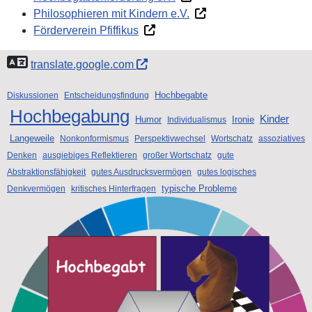
Philosophieren mit Kindern e.V.
Förderverein Pfiffikus
translate.google.com
Hochbegabte
Diskussionen
Entscheidungsfindung
Hochbegabung
Kinder
Humor
Ironie
Individualismus
Langeweile
Nonkonformismus
Perspektivwechsel
Wortschatz
assoziatives
Denken
ausgiebiges Reflektieren
großer Wortschatz
gute
Abstraktionsfähigkeit
gutes Ausdrucksvermögen
gutes logisches
typische Probleme
Denkvermögen
kritisches Hinterfragen