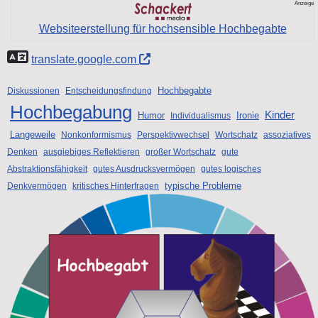
Anzeige
Websiteerstellung für hochsensible Hochbegabte
translate.google.com
Hochbegabte
Diskussionen
Entscheidungsfindung
Hochbegabung
Kinder
Humor
Ironie
Individualismus
Langeweile
Nonkonformismus
Perspektivwechsel
Wortschatz
assoziatives
Denken
ausgiebiges Reflektieren
großer Wortschatz
gute
Abstraktionsfähigkeit
gutes Ausdrucksvermögen
gutes logisches
typische Probleme
Denkvermögen
kritisches Hinterfragen