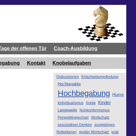
Tage der offenen Tür
Coach-Ausbildung
begabung
Kontakt
Knobelaufgaben
Diskussionen
Entscheidungsfindung
Hochbegabte
Hochbegabung
Humor
Kinder
Ironie
Individualismus
Langeweile
Nonkonformismus
Perspektivwechsel
Wortschatz
assoziatives Denken
ausgiebiges
Reflektieren
großer Wortschatz
gute