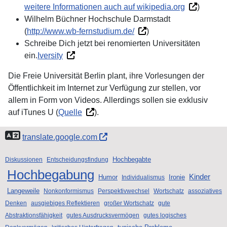
weitere Informationen auch auf wikipedia.org
)
Wilhelm Büchner Hochschule Darmstadt
(
http://www.wb-fernstudium.de/
)
Schreibe Dich jetzt bei renomierten Universitäten
ein.
Iversity
Die Freie Universität Berlin plant, ihre Vorlesungen der
Öffentlichkeit im Internet zur Verfügung zur stellen, vor
allem in Form von Videos. Allerdings sollen sie exklusiv
auf iTunes U (
Quelle
).
translate.google.com
Hochbegabte
Diskussionen
Entscheidungsfindung
Hochbegabung
Kinder
Humor
Ironie
Individualismus
Langeweile
Nonkonformismus
Perspektivwechsel
Wortschatz
assoziatives
Denken
ausgiebiges Reflektieren
großer Wortschatz
gute
Abstraktionsfähigkeit
gutes Ausdrucksvermögen
gutes logisches