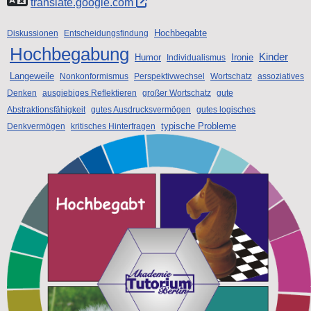
translate.google.com
Hochbegabte
Diskussionen
Entscheidungsfindung
Hochbegabung
Kinder
Humor
Ironie
Individualismus
Langeweile
Nonkonformismus
Perspektivwechsel
Wortschatz
assoziatives
Denken
ausgiebiges Reflektieren
großer Wortschatz
gute
Abstraktionsfähigkeit
gutes Ausdrucksvermögen
gutes logisches
typische Probleme
Denkvermögen
kritisches Hinterfragen