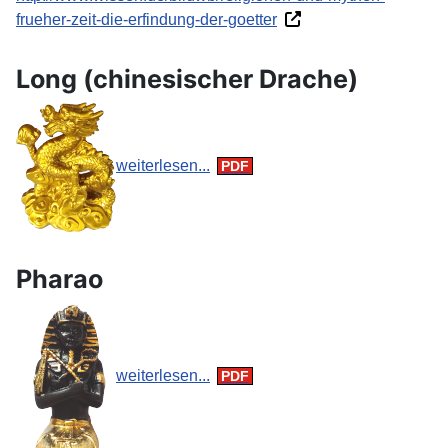
frueher-zeit-die-erfindung-der-goetter
Long (chinesischer Drache)
weiterlesen...
Pharao
weiterlesen...