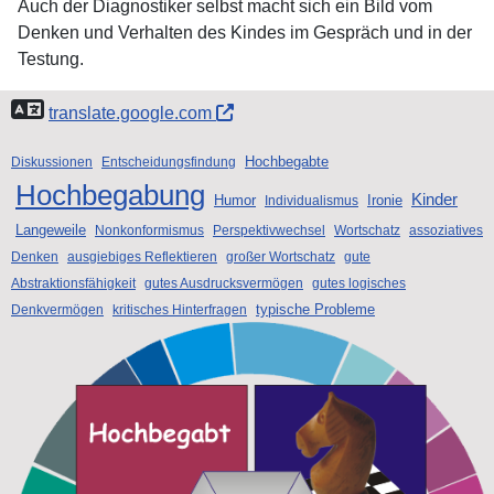
Auch der Diagnostiker selbst macht sich ein Bild vom
Denken und Verhalten des Kindes im Gespräch und in der
Testung.
translate.google.com
Hochbegabte
Diskussionen
Entscheidungsfindung
Hochbegabung
Kinder
Humor
Ironie
Individualismus
Langeweile
Nonkonformismus
Perspektivwechsel
Wortschatz
assoziatives
Denken
ausgiebiges Reflektieren
großer Wortschatz
gute
Abstraktionsfähigkeit
gutes Ausdrucksvermögen
gutes logisches
typische Probleme
Denkvermögen
kritisches Hinterfragen