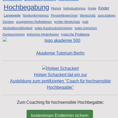
Hochbegabung
Kinder
Humor
Ironie
Individualismus
Langeweile
Nonkonformismus
Perspektivwechsel
Wortschatz
assoziatives
Denken
ausgiebiges Reflektieren
großer Wortschatz
gute
Abstraktionsfähigkeit
gutes Ausdrucksvermögen
gutes logisches
typische Probleme
Denkvermögen
kritisches Hinterfragen
Akademie Tutorium Berlin
Holger Schackert läd ein zur
Ausbildung zum zertifizierten "Coach für hochsensible
Hochbegabte"
Zum Coaching für hochsensible Hochbegabte:
kostenlosen Ersttermin sichern