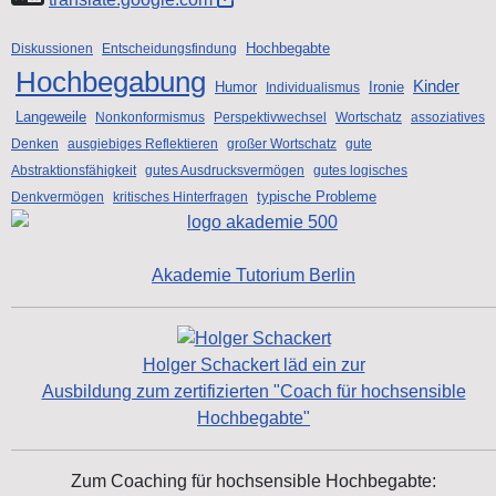
Hochbegabte
Diskussionen
Entscheidungsfindung
Hochbegabung
Kinder
Humor
Ironie
Individualismus
Langeweile
Nonkonformismus
Perspektivwechsel
Wortschatz
assoziatives
Denken
ausgiebiges Reflektieren
großer Wortschatz
gute
Abstraktionsfähigkeit
gutes Ausdrucksvermögen
gutes logisches
typische Probleme
Denkvermögen
kritisches Hinterfragen
Akademie Tutorium Berlin
Holger Schackert läd ein zur
Ausbildung zum zertifizierten "Coach für hochsensible
Hochbegabte"
Zum Coaching für hochsensible Hochbegabte: