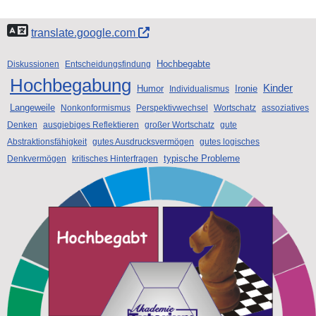
translate.google.com
Hochbegabte
Diskussionen
Entscheidungsfindung
Hochbegabung
Kinder
Humor
Ironie
Individualismus
Langeweile
Nonkonformismus
Perspektivwechsel
Wortschatz
assoziatives
Denken
ausgiebiges Reflektieren
großer Wortschatz
gute
Abstraktionsfähigkeit
gutes Ausdrucksvermögen
gutes logisches
typische Probleme
Denkvermögen
kritisches Hinterfragen