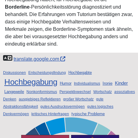
Borderline
-Persönlichkeitsstörung diagnostiziert und
behandelt. Die Erfahrungen vom Tutorium bestätigen zwar,
dass einige Hochbegabte Verhaltensweisen und
Merkmale zeigen, die Borderline-Symptomen stark ähneln,
die aber bei vorausgesetzter Hochbegabung anders und
eindeutig erklärbar sind.
translate.google.com
Hochbegabte
Diskussionen
Entscheidungsfindung
Hochbegabung
Kinder
Humor
Ironie
Individualismus
Langeweile
Nonkonformismus
Perspektivwechsel
Wortschatz
assoziatives
Denken
ausgiebiges Reflektieren
großer Wortschatz
gute
Abstraktionsfähigkeit
gutes Ausdrucksvermögen
gutes logisches
typische Probleme
Denkvermögen
kritisches Hinterfragen