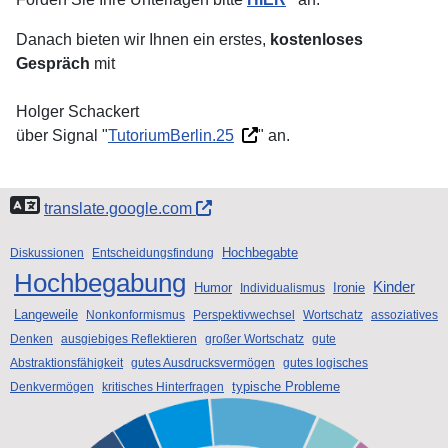
Danach bieten wir Ihnen ein erstes,
kostenloses
Gespräch
mit
Holger Schackert
über Signal "
TutoriumBerlin.25
" an.
translate.google.com
Hochbegabte
Diskussionen
Entscheidungsfindung
Hochbegabung
Kinder
Humor
Ironie
Individualismus
Langeweile
Nonkonformismus
Perspektivwechsel
Wortschatz
assoziatives
Denken
ausgiebiges Reflektieren
großer Wortschatz
gute
Abstraktionsfähigkeit
gutes Ausdrucksvermögen
gutes logisches
typische Probleme
Denkvermögen
kritisches Hinterfragen